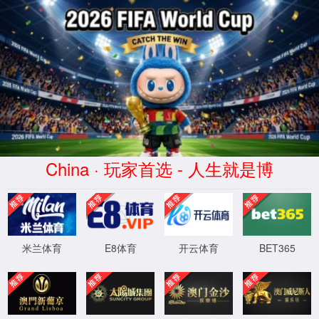
金沙js93252集团
您的位置：
>>
>>
首页
知名校友